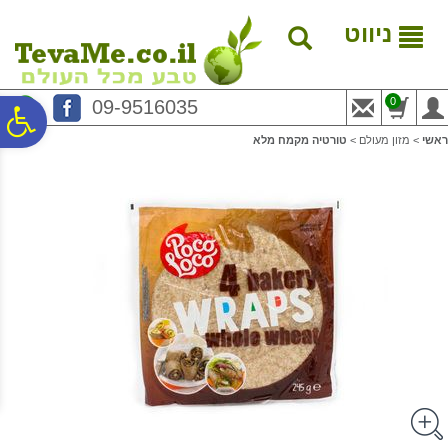
לתפריט
לתוכן
לתפריט
אתר
המרכזי
נגישות
ניווט
0
09-9516035
פ
ראשי
>
מזון מעולם
>
טורטיה מקמח מלא
סר
נג