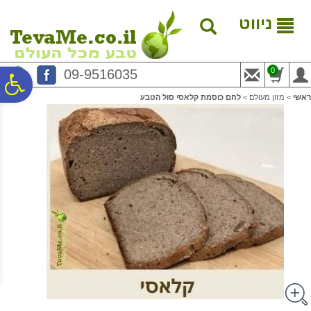
לתפריט
לתוכן
לתפריט
אתר
המרכזי
נגישות
ניווט
0
09-9516035
פ
ראשי
>
מזון מעולם
>
לחם כוסמת קלאסי סול הטבע
סר
נג