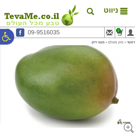
לתפריט
לתוכן
לתפריט
אתר
המרכזי
נגישות
ניווט
0
09-9516035
פ
ראשי
>
מזון מעולם
>
מנגו ירוק
סר
נג