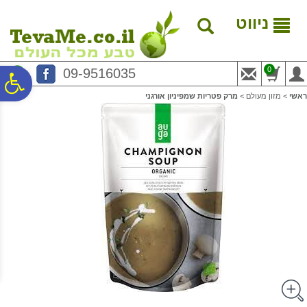
לתפריט
לתוכן
לתפריט
אתר
המרכזי
נגישות
ניווט
0
09-9516035
פ
ראשי
>
מזון מעולם
>
מרק פטריות שמפיניון אורגני
סר
נג