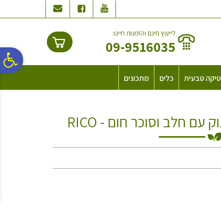
לתפריט
לתוכן
לתפריט
אתר
המרכזי
נגישות
לייעוץ חינם והזמנות חייגו:
09-9516035
פ
יקה טבעית
כלים
מתכונים
סר
 חלב וסוכר חום - RICO
נג