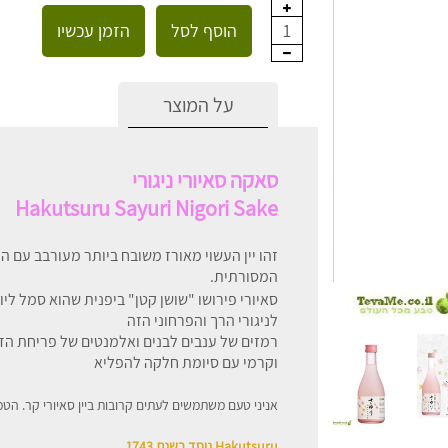
הוסף לסל
הזמן עכשיו
1
על המוצר
סאקה סאיורי ניגורי
Hakutsuru Sayuri Nigori Sake
זהו יין העשוי מאורז משובח ביותר מעורבב עם ה
המסורתית.
סאיורי פירושו "שושן קטן" ביפנית שהוא סמל ליו
לניגורי הרך והפרחוני הזה
רמזים של ענבים לבנים ואלמנטים של פריחת ה
וקרמי עם סיומת חלקה להפליא
אניני טעם משתמשים לעתים קרובות ביין סאיורי קר. הט
Hakutsuru נוסד בשנת 1743