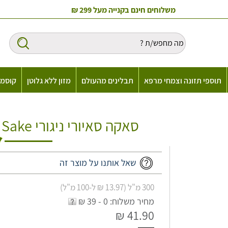
משלוחים חינם בקנייה מעל 299 ₪
תוספי תזונה וצמחי מרפא
תבלינים מהעולם
מזון ללא גלוטן
קוסמט
סאקה סאיורי ניגורי Hakutsuru Sayuri Nigori Sake
שאל אותנו על מוצר זה
300 מ"ל (13.97 ₪ ל-100 מ"ל)
מחיר משלוח: 0 - 39 ₪
41.90 ₪