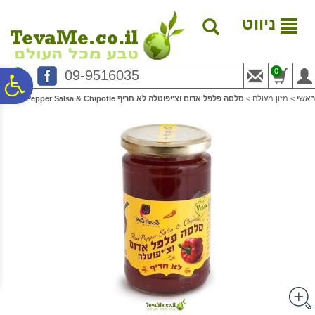
לתפריט
לתוכן
לתפריט
אתר
המרכזי
נגישות
ניווט
0
09-9516035
פ
ראשי
>
מזון מעולם
>
סלסה פלפל אדום וצ'יפוטלה לא חריף Red Pepper Salsa & Chipotle
סר
נג