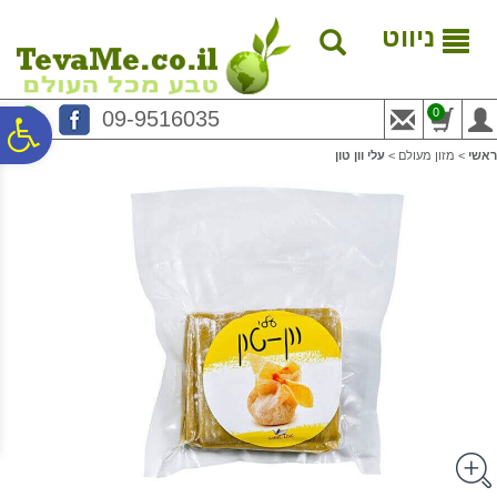
לתפריט
לתוכן
לתפריט
אתר
המרכזי
נגישות
ניווט
0
09-9516035
פ
ראשי
>
מזון מעולם
>
עלי וון טון
סר
נג