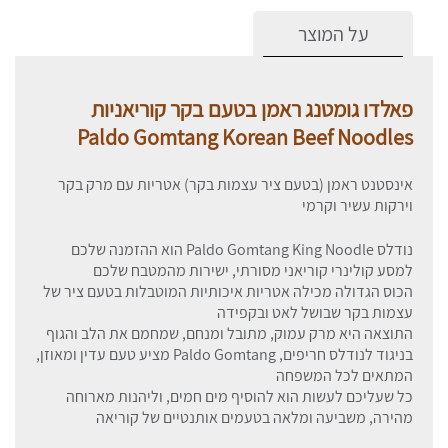
על המוצר
פאלדו גומטנג ראמן בטעם בקר קוריאניות
Paldo Gomtang Korean Beef Noodles
אינסטנט ראמן (בטעם ציר עצמות בקר) אטריות עם מרק בקר
וירקות עשיר וקרמי
נודלס Paldo Gomtang King Noodle הוא ההזמנה שלכם
למסע קולינרי קוריאני מסורתי, ישירות מהמטבח שלכם
הכוס הגדולה מכילה אטריות איכותיות המוטבלות בטעם ציר של
עצמות בקר שבושל לאט ובקפידה
התוצאה היא מרק עמוק, מתובל ומנחם, שמחמם את הלב והגוף
בניגוד לנודלס חריפים, Paldo Gomtang מציע טעם עדין ומאוזן,
המתאים לכל המשפחה
כל שעליכם לעשות הוא להוסיף מים חמים, וליהנות מארוחה
מהירה, משביעה ומלאה בטעמים אותנטיים של קוריאה