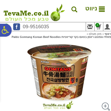
לתפריט
לתוכן
לתפריט
אתר
המרכזי
נגישות
ניווט
0
09-9516035
פ
ראשי
>
מזון מעולם
>
פאלדו גומטנג ראמן בטעם בקר קוריאניות Paldo Gomtang Korean Beef Noodles
סר
נג