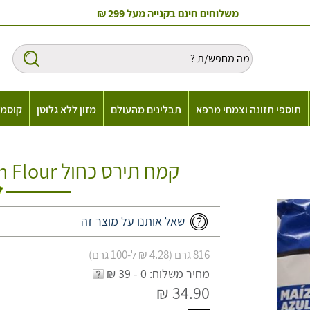
משלוחים חינם בקנייה מעל 299 ₪
תוספי תזונה וצמחי מרפא
תבלינים מהעולם
מזון ללא גלוטן
קוסמט
קמח תירס כחול Minsa Instant Blue Corn Flour
שאל אותנו על מוצר זה
816 גרם (4.28 ₪ ל-100 גרם)
מחיר משלוח: 0 - 39 ₪
34.90 ₪