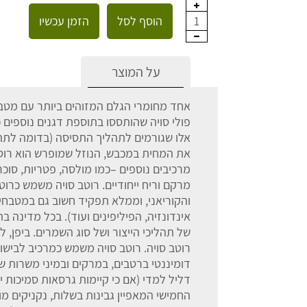
הוסף לסל
הזמן עכשיו
1
על המוצר
אחד מחומרי הגלם המזוהים ביותר עם מטבח
פולי סויה שהותססו בתוספת דגנים נוספים
אלו שגורמים לתהליך התסיסה (בדומה לתהלי
את המחית במכבש, הנוזל שמופרש הוא רוטב 
מרכיבים נוספים –כמו מולסה, פטריות, סוכר
מרקם וריח ייחודיים. רוטב סויה משמש כרוט
והקוריאני, וממלא תפקיד חשוב גם במטבחים
אינדונזיה, הפיליפינים ועוד). בכל מדינה ב
של תהליכי הייצור ושל סוג השמרים. ביפן, 
רוטב סויה. רוטב סויה משמש כמרכיב לבישול
דומיננטי ברטבים, במרקים ובמיני משרות ש
דליל למדי (אם כי קיימות גרסאות סמיכות י
החמישי המאפיין גבינות בשלות, נקניקים מ