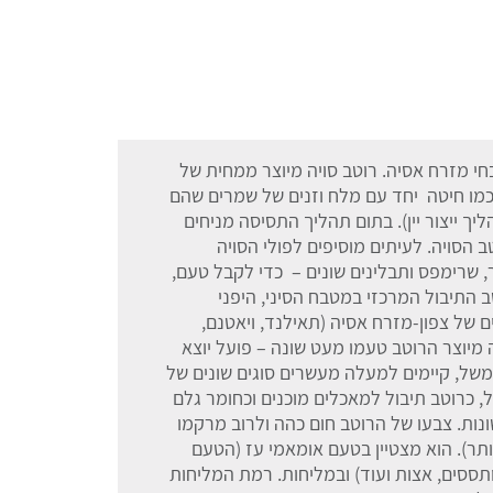
י מזרח אסיה. רוטב סויה מיוצר ממחית של
 כמו חיטה יחד עם מלח וזנים של שמרים שהם
ך ייצור יין). בתום תהליך התסיסה מניחים
הסויה. לעיתים מוסיפים לפולי הסויה
, שרימפס ותבלינים שונים – כדי לקבל טעם,
ב התיבול המרכזי במטבח הסיני, היפני
 של צפון-מזרח אסיה (תאילנד, ויאטנם,
ה מיוצר הרוטב טעמו מעט שונה – פועל יוצא
למשל, קיימים למעלה מעשרים סוגים שונים של
, כרוטב תיבול למאכלים מוכנים וכחומר גלם
ונות. צבעו של הרוטב חום כהה ולרוב מרקמו
ותר). הוא מצטיין בטעם אומאמי עז (הטעם
ותססים, אצות ועוד) ובמליחות. רמת המליחות