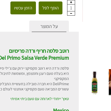
הוסף לסל
הזמן עכשיו
1
על המוצר
רוטב סלסה חריף ורדה פרימיום
Del Primo Salsa Verde Premium
סלסה ורדה היא רוטב מקסיקני ירוק עם צ'ילי פיקין Piquín וחלפי
היא בעלת טעם רענן וחמצמץ, ומשמשת לתיבול ט
המקסיקני
DeliPrime היא חברה מובילה בתעשיית הת
עשורים המביאה טעם מקסיקני אותנטי לעולם כו
טאץ' ייחודי לארוחה עם טעם ביתי אמיתי
Mexico