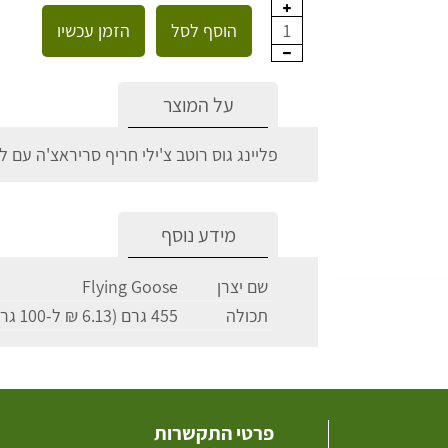
הוסף לסל
הזמן עכשיו
1
על המוצר
פליינג גוס רוטב צ'ילי חריף סריראצ'ה עם לימון גראס 455 גרם
מידע נוסף
שם יצרן
Flying Goose
תכולה
455 גרם (6.13 ₪ ל-100 גרם)
פרטי התקשרות