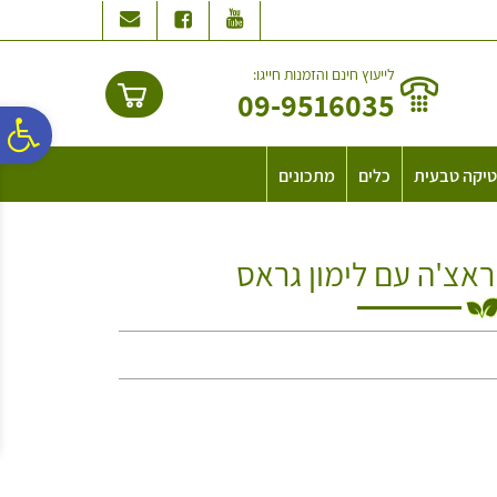
לתפריט
לתוכן
לתפריט
אתר
המרכזי
נגישות
לייעוץ חינם והזמנות חייגו:
09-9516035
פ
יקה טבעית
כלים
מתכונים
סר
ראצ'ה עם לימון גראס
נג