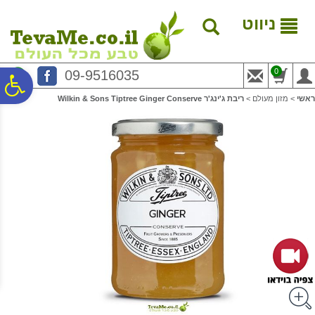
לתפריט
לתוכן
לתפריט
אתר
המרכזי
נגישות
ניווט
0
09-9516035
פ
ראשי
>
מזון מעולם
>
ריבת ג'ינג'ר Wilkin & Sons Tiptree Ginger Conserve
סר
נג