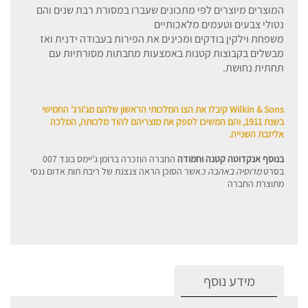
המוצרים מיוצרים לפי מתכונים שעברו במסורת רבת שנים והם
נטולי צבעים וטעמים מלאכותיים
משפחת וילקין בודקים ומכינים את הפירות בעבודה ידנית ואז
מבשלים בקבוצות קטנות באמצעות מחבתות מסורתיות עם
תחתית נחושת.
Wilkin & Sons קיבלו את הצו המלכותי הראשון שלהם מג'ורג' החמישי
בשנת 1911, והם המשיכו לספק את מוצריהם להוד מלכותה, המלכה
אליזבת השנייה.
בנוסף אנקדוטה קטנה וחמודה
החברה הוזכרה ברומן ג'יימס בונד 007
בסרט
מרוסיה באהבה כ
אשר הסוכן הראה צנצנת של ריבת תות אדום ננסי
מתוצרת החברה
מידע נוסף