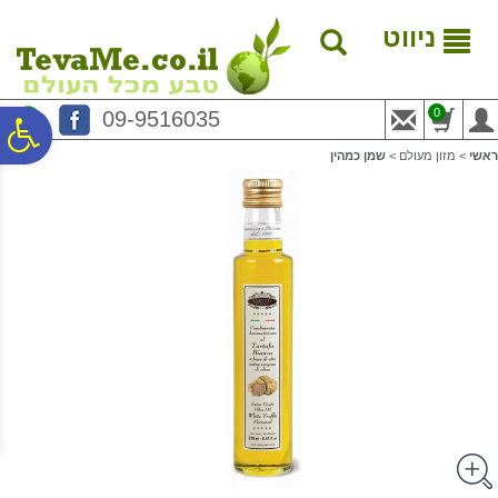
לתפריט
לתוכן
לתפריט
אתר
המרכזי
נגישות
ניווט
0
09-9516035
פ
ראשי
>
מזון מעולם
>
שמן כמהין
סר
נג