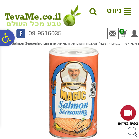
לתפריט
לתוכן
לתפריט
אתר
המרכזי
נגישות
ניווט
0
09-9516035
פ
ראשי
>
מזון מעולם
>
תיבול הסלמון הקסום של השף פול פרודהום Magic Salmon Seasoning
סר
נג