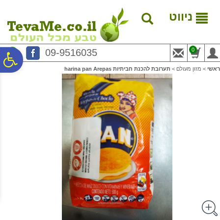
לתפריט
לתוכן
לתפריט
אתר
המרכזי
נגישות
ניווט
0
09-9516035
פ
ראשי
>
מזון מעולם
>
תערובת להכנת חביתיות harina pan Arepas
סר
נג