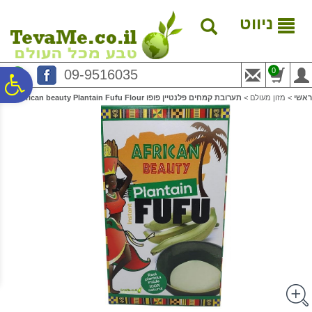
לתפריט
לתוכן
לתפריט
אתר
המרכזי
נגישות
ניווט
0
09-9516035
פ
ראשי
>
מזון מעולם
>
תערובת קמחים פלנטיין פופו African beauty Plantain Fufu Flour
סר
נג