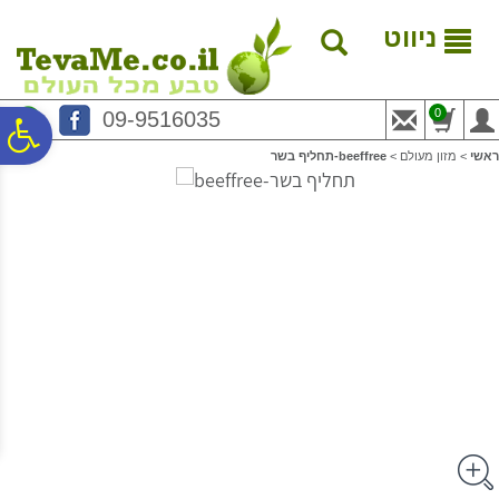
לתפריט
לתוכן
לתפריט
אתר
המרכזי
נגישות
ניווט
0
09-9516035
פ
ראשי
>
מזון מעולם
>
beeffree-תחליף בשר
סר
נג