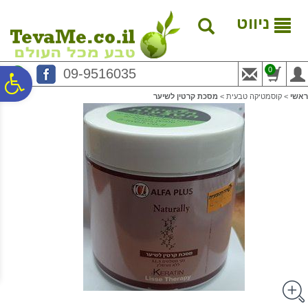
לתפריט
לתוכן
לתפריט
אתר
המרכזי
נגישות
ניווט
0
09-9516035
פ
ראשי
>
קוסמטיקה טבעית
>
מסכת קרטין לשיער
סר
נג