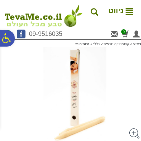
לתפריט
לתוכן
לתפריט
אתר
המרכזי
נגישות
ניווט
0
09-9516035
פ
ראשי
>
קוסמטיקה טבעית
>
כללי
>
נרות הופי
סר
נג