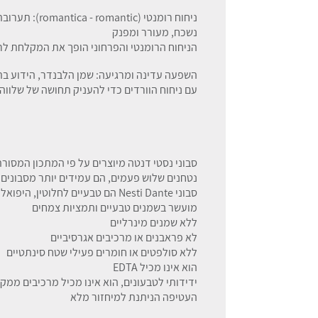
ניחוח רומנטי (
נשכח, מעורר ומפנק
הניחוח הרומנטי והפרחוני הופך את המקלחת לר
השפעה עדינה ומרגיעה: שמן הלבנדר, הידוע בת
עם ניחוח הוורדים כדי להעניק תחושה של שלווה 
סבוני נסטי דנטה מיוצרים על פי המתכון המסורתי
נטחנים שלוש פעמים, הם עמידים יותר מסבונים
סבוני Nesti Dante הם טבעיים לחלוטין, היפואלרגניים ואינם גורמים לגירוי בעור
מועשר בשמנים טבעיים ותמציות צמחים
ללא שמנים מינרליים
לא פראבנים או מרכיבים אגרסיביים
ללא סולפטים או חומרים פעילי שטח סינתטיים
הוא אינו מכיל EDTA
ידידותי לטבעונים, הוא אינו מכיל מרכיבים ממקו
העטיפה הניתנת למיחזור מלא