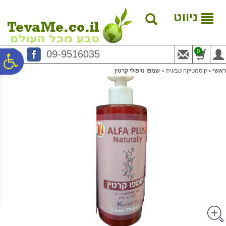
לתפריט
לתוכן
לתפריט
אתר
המרכזי
נגישות
ניווט
0
09-9516035
פ
ראשי
>
קוסמטיקה טבעית
>
שמפו טיפולי קרטין
סר
נג