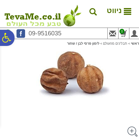
לתפריט
לתוכן
לתפריט
אתר
המרכזי
נגישות
ניווט
0
09-9516035
פ
ראשי
>
תבלינים מהעולם
>
לימון פרסי לבן / שחור
סר
נג