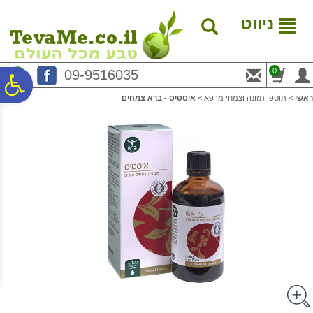
לתפריט
לתוכן
לתפריט
אתר
המרכזי
נגישות
ניווט
0
09-9516035
פ
ראשי
>
תוספי תזונה וצמחי מרפא
>
איסטיס - ברא צמחים
סר
נג