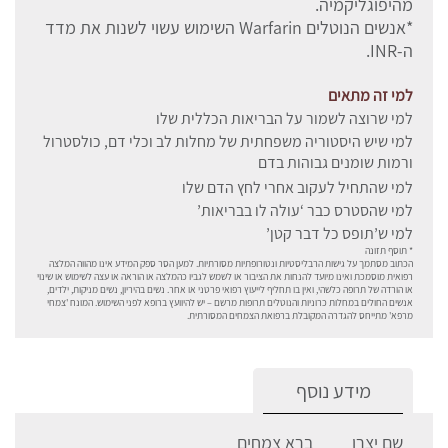
מהיפוגליקמיה.
*אנשים הנוטלים Warfarin השימוש עשוי לשנות את מדד
ה-INR.
למי זה מתאים
למי שרוצה לשמור על הבריאות הכללית שלו
למי שיש היסטוריה משפחתית של מחלות לב וכלי דם, כולסטרול
ורמות שומנים גבוהות בדם
למי שהתחיל לעקוב אחרי לחץ הדם שלו
למי שהסטרס כבר ‘עולה לו בבריאות’
למי ש’תופס כל דבר קטן’
* תוסף תזונה
הכתוב מסתמך על גישות הרבליסטיות ונטורופתיות מסורתיות. למען הסר ספק המידע אינו מהווה המלצה
רפואית מוסמכת ואינו מיועד להנחות את הציבור או לשמש לגביו כהמלצה או הוראה או עצה לשימוש או שינוי
או הורדה של תרופה כלשהי, ואין בו תחליף לייעוץ רפואי פרטני או אחר. נשים בהיריון, נשים מניקות, ילדים,
אנשים החולים במחלות כרוניות והנוטלים תרופות מרשם – יש להיוועץ ברופא לפני השימוש. המונח 'צמחי
מרפא' מתייחס להגדרה המקובלת ברפואת הצמחים המסורתית.
מידע נוסף
שם יצרן
ברא צמחים