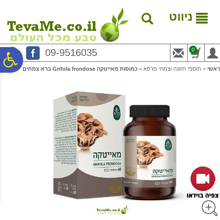
לתפריט
לתוכן
לתפריט
אתר
המרכזי
נגישות
ניווט
0
09-9516035
פ
ראשי
>
תוספי תזונה וצמחי מרפא
>
כמוסות מאייטקה Grifola frondose ברא צמחים
סר
נג