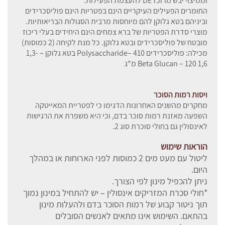
וממיצוי יבש מרוכז DE להעצמת הפעילות.
החומרים הפעילים העיקריים הינם בפטריות הינם פוליסכרידים
וביניהם בטא גלוקן להם מיוחסות מרבית הסגולות הבריאותיות.
מוצרי סדרת הפטריות של ברא צמחים הינם היחידים בעלי ריכוז
מובטח של פוליסכרידים ובטא גלוקן. כל מנת לקיחה (2 כמוסות)
מכילה: פוליסכרידים Polysaccharide– 410 בטא גלוקן – 1,3-
1,6 Beta Glucan – 120 מ”ג
ויסות רמות הסוכר
מחקרים מהשנים האחרונות הדגימו כי לפטריית המאייטקה
השפעה מאזנת רמות סוכר בדם, וכי היא משפרת את הרגישות
לאינסולין גם בחולי סוכרת סוג 2.
הוראות שימוש
ליטול עם מעט מים 2 כמוסות לפני הארוחות או במהלך
היום.
ניתן להכפיל מינון לפי הצורך.
*חולי סכרת המזריקים אינסולין – יש להתחיל במינון נמוך
תוך ניטור קבוע של רמות הסוכר בדם ולהעלות מינון
בהתאם. השימוש אינו מתאים לאנשים הסובלים