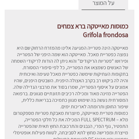
על המוצר
כמוסות מאייטקה ברא צמחים
Grifola frondosa
מאייטקה הינה פטרייה המגיעה אלינו מהמזרח הרחוק שם היא
נפוצה כפטריית מאכל. מאייטקה הוא שמה היפני של הפטרייה
ופירושו “פטריות הריקודים” והוא ניתן לה הודות לריקודי השמחה
של האנשים כשמצאו את הפטרייה, כל לפי סיפורי המסורת.
בתקופות העתיקות שימשה כפטריית מאכל טעימה ואיכותית
והיה לה ביקוש רב בקרב האצולה היפנית. השבטים היפנים, שהיו
אמונים על איסוף הפטרייה, שמרו בסוד את מרבצי הגדילה שלה.
הפטרייה מזינה מאוד ומכילה רכיבים תזונתיים מגוונים. ברפואה
המסורתית נעשה בה שימוש מגוון כתמיכה בבריאות כללית,
שיפור החוסן ותרומתה לאריכות ימים.
כמוסות פטריית מאייטקה, מיוצרות מאבקת פטריות מספקטרום
מלא – FULL SPECTRUM המכילה את כל חלקי הפטרייה,
התפטיר, גוף הפרי, הנבגים והתרכובת החוץ תאית שהפטרייה
מייצרת ומפרישה מחוץ לתא לסביבתה, לטווח פעילות אופטימלי