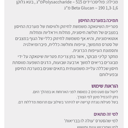
מכילה: פוליסכרידים Polysaccharide – 515מ”ג , בטא גלוקן
1,3-1,6 Beta Glucan – 190 מ”ג
תמיכה במערכת החיסון
פטריית השיטאקה משמשת לחיזוק ולוויסות של מערכת החיסון
במצבים של חולשה חיסונית, מחלות ויראליות ומחלות
אוטואימוניות, והיא אף משמשת לחיזוק כללי של הגוף במצבים
של סטרס מתמשך, עייפות וחולשה כללית, פיברומיאלגיה
ותסמונת העייפות הכרונית.
מחקר קליני מבוקר, אשר בחן צריכת פטריות שיטאקה על ידי
מבוגרים בריאים למשך ארבעה שבועות, הדגים השפעה מווסתת
חיסון שכללה עלייה משמעותית בתאים שונים במערכת החיסון
ובפעילותם
הוראות שימוש
ליטול עם מעט מים 2 כמוסות לפני הארוחות או במהלך היום.
ניתן להכפיל מינון לפי הצורך.
בשל פעילות נוגדת קרישה יש להיזהר בשילוב עם תרופות מדללות דם.
למי זה מתאים
למי שהסטרס ‘עולה לו בבריאות’
למי שמרגיש עייף ותשוש