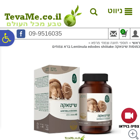
לתפריט
לתוכן
לתפריט
אתר
המרכזי
נגישות
ניווט
0
09-9516035
פ
ראשי
>
תוספי תזונה וצמחי מרפא
>
כמוסות שיטאקה Lentinula edodes shiitake ברא צמחים
סר
נג