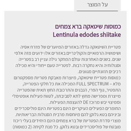
על המוצר
כמוסות שיטאקה ברא צמחים
Lentinula edodes shiitake
פטריית השיטאקה גדלה באזורים המיוערים של מזרח אסיה
ושימושיה הרפואיים והקולינריים באזורים אלו ידועים מזה אלפי
שנים. בשנים האחרונות עולם המחקר גילה עניין רב בפטרייה
וסגולותיה והיא נחקרה רבות. לפטרייה טעם ייחודי והיא מכילה
רכיבים תזונתיים מגוונים.
כמוסות פטריית שיטאקה, מיוצרות מאבקת פטריות מספקטרום
מלא – FULL SPECTRUM המכילה את כל חלקי הפטרייה,
התפטיר, גוף הפרי, הנבגים והתרכובת החוץ תאית שהפטרייה
מייצרת ומפרישה מחוץ לתא לסביבתה, לטווח פעילות אופטימלי
וממיצוי יבש מרוכז DE להעצמת הפעילות.
החומרים הפעילים העיקריים הינם בפטריות הינם פוליסכרידים
וביניהם בטא גלוקן להם מיוחסות מרבית הסגולות הבריאותיות.
מוצרי סדרת הפטריות של ברא צמחים הינם היחידים בעלי ריכוז
מובטח של פוליסכרידים ובטא גלוקן. כל מנת לקיחה (2 כמוסות)