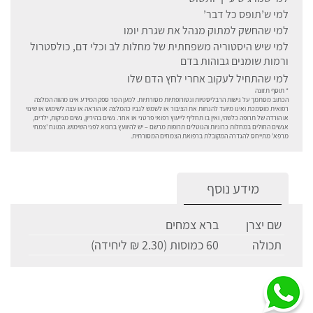
למי ש’תופס כל דבר’
למי שהחשק למתוק מנהל את שגרת יומו
למי שיש היסטוריה משפחתית של מחלות לב וכלי דם, כולסטרול
ורמות שומנים גבוהות בדם
למי שהתחיל לעקוב אחרי לחץ הדם שלו
* תוסף תזונה
הכתוב מסתמך על גישות הרבליסטיות ונטורופתיות מסורתיות. למען הסר ספק המידע אינו מהווה המלצה
רפואית מוסמכת ואינו מיועד להנחות את הציבור או לשמש לגביו כהמלצה או הוראה או עצה לשימוש או שינוי
או הורדה של תרופה כלשהי, ואין בו תחליף לייעוץ רפואי פרטני או אחר. נשים בהיריון, נשים מניקות, ילדים,
אנשים החולים במחלות כרוניות והנוטלים תרופות מרשם – יש להיוועץ ברופא לפני השימוש. המונח 'צמחי
מרפא' מתייחס להגדרה המקובלת ברפואת הצמחים המסורתית.
מידע נוסף
שם יצרן
ברא צמחים
תכולה
60 כמוסות (2.30 ₪ ליחידה)