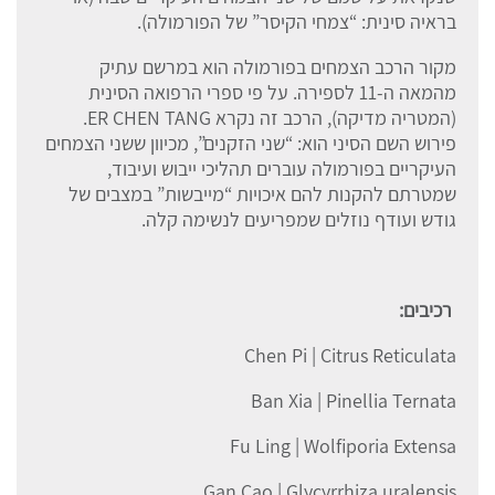
בראיה סינית: “צמחי הקיסר” של הפורמולה).
מקור הרכב הצמחים בפורמולה הוא במרשם עתיק
מהמאה ה-11 לספירה. על פי ספרי הרפואה הסינית
(המטריה מדיקה), הרכב זה נקרא ER CHEN TANG.
פירוש השם הסיני הוא: “שני הזקנים”, מכיוון ששני הצמחים
העיקריים בפורמולה עוברים תהליכי ייבוש ועיבוד,
שמטרתם להקנות להם איכויות “מייבשות” במצבים של
גודש ועודף נוזלים שמפריעים לנשימה קלה.
רכיבים:
Chen Pi | Citrus Reticulata
Ban Xia | Pinellia Ternata
Fu Ling | Wolfiporia Extensa
Gan Cao | Glycyrrhiza uralensis