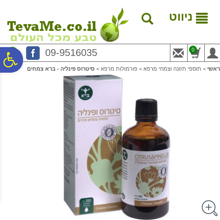
לתפריט
לתוכן
לתפריט
אתר
המרכזי
נגישות
ניווט
0
09-9516035
פ
ראשי
>
תוספי תזונה וצמחי מרפא
>
פורמולות מרפא
>
סיטרוס פינליה - ברא צמחים
סר
נג