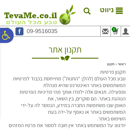
לתפריט
לתוכן
לתפריט
אתר
המרכזי
נגישות
ניווט
0
09-9516035
פ
תקנון אתר
סר
ראשי
>
תקנון
נג
תקנון פרטיות
טבע מכל העולם (להלן: “החנות”) מתייחסת בכבוד לפרטיות
המשתמשים באתר האינטרנט שהיא מנהלת
ומפעילה. תנאים אלה ילמדו אותך מהי מדיניות הפרטיות
הנוהגת באתר. הם סוקרים, בין השאר, את
האופן שבו משתמשת החברה במידע, הנמסר לה על-ידי
המשתמשים באתר או נאסף על-ידה בעת
השימוש באתר.
יודגש: על המשתמש באתר אין חובה למסור את פרטיו המזהים