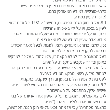
שהשירותים באתר יהיו חסינים באופן מוחלט מפני גישה
בלתי-מורשית למידע המאוחסן בהם.
9. זכות לעיין במידע
9.1. על-פי חוק הגנת הפרטיות, התשמ”א-1981, כל אדם זכאי
לעיין בעצמו, או על ידי בא-כוחו שהרשהו
בכתב או על ידי אפוטרופוסו, במידע שעליו המוחזק במאגר
מידע. אדם שעיין במידע שעליו ומצא כי אינו
נכון, שלם, ברור או מעודכן, רשאי לפנות לבעל מאגר המידע
בבקשה לתקן את המידע או למוחקו. אם
בעל המאגר סירב למלא בקשה זו, עליו להודיע על כך למבקש
באופן ובדרך שנקבעו בתקנות. על סירובו
של בעל מאגר מידע לאפשר עיון ועל הודעת סירוב לתקן או
למחוק מידע, רשאי מבקש המידע לערער
לפני בית משפט השלום באופן ובדרך שנקבעו בתקנות.
9.2. בנוסף, אם המידע שבמאגרי החנות משמש לצורך פניה
אישית אליך, בהתבסס על השתייכותך
לקבוצת אוכלוסין, שנקבעה על פי איפיון אחד או יותר של בני
אדם ששמותיהם כלולים במאגר (“פניה
בהצעה מסחרית”), כי אז אתה זכאי על-פי חוק הגנת הפרטיות,