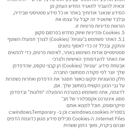
זכאית להעביר לתאגיד החדש העתק מן
המידע שנאגר אודותיך באתר או כל מידע סטטיסטי שבידיה,
ובלבד שתאגיד זה יקבל על עצמו את
הוראות מדיניות פרטיות זו.
5. Cookies ומדיניות שיווק מחדש בפרסום מקוון
5.1. האתר משתמש ב’עוגיות’ (Cookies) לצורך תפעולו השוטף
והתקין, ובכלל זה כדי לאסוף נתונים
סטטיסטיים אודות השימוש באתר, לאימות פרטים, כדי להתאים
את האתר להעדפותיך האישיות ולצרכי
אבטחת מידע. ‘עוגיות’ (Cookies) הן קבצי טקסט, שהדפדפן
שלך יוצר לפי פקודה ממחשבי החברה.
חלק מהעוגיות יפקעו כאשר תסגור את הדפדפן ואחרות נשמרות
על גבי הכונן הקשיח במחשב שלך. אם,
לדוגמה, אתה משתמש במערכת ההפעלה “חלונות” ובדפדפן
מסוג אינטרנט אקספלורר של חב’
מייקרוסופט, תוכל למצוא אותם
בספריה c:windows.cookies וכן ב- c:windows.Temporary
Internet Files. ה-Cookies מכילים מידע מגוון כדוגמת הדפים
שבהם ביקרת, משך הזמן ששהית