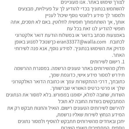
לצורך שימוש באתר. אנו מעוניינים
להשתמש בנתוניך בכדי להודיע לך על פעילויות, מבצעים
ולמסור לך מידע רלוונטי נוסף שיכול לעניין
אותך, אך השתתפותך חופשית לחלוטין. באם לא תסכים, אתה
חופשי להודיע לנו זאת בכל עת
באמצעות מכתב בדואר או במשלוח הודעת דואר אלקטרוני
לכתובת
eran33377@walla.com
כךשנוכל למנוע באופן
מדויק את השימוש בנתוניך. למידע נוסף, אנא פנה לשירותי
האתר.
1. רישום לשירותים
חלק מהשירותים באתר טעונים הרשמה. במסגרת ההרשמה
תידרש למסור מידע אישי, כדוגמת שמך,
כתובתך, דרכי ההתקשרות עמך או כתובת הדואר האלקטרוני
שלך או פרטי כרטיס האשראי שברשותך.
השדות, שחובה למלא, יסומנו במפורש. בלא למסור את הנתונים
המתבקשים בשדות החובה לא תוכל
להירשם לשירותים הטעונים רישום. הואיל והחנות תבקש רק את
המידע הנחוץ לשירות שאליו נרשמת,
יתכן ובאחדים מהשירותים תתבקש להוסיף ולמסור נתונים
נוספים, המתחייבים מאופי השירות.