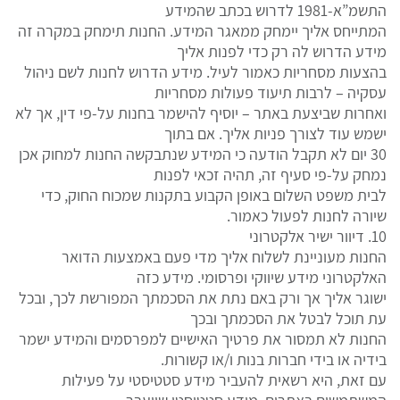
התשמ”א-1981 לדרוש בכתב שהמידע
המתייחס אליך יימחק ממאגר המידע. החנות תימחק במקרה זה
מידע הדרוש לה רק כדי לפנות אליך
בהצעות מסחריות כאמור לעיל. מידע הדרוש לחנות לשם ניהול
עסקיה – לרבות תיעוד פעולות מסחריות
ואחרות שביצעת באתר – יוסיף להישמר בחנות על-פי דין, אך לא
ישמש עוד לצורך פניות אליך. אם בתוך
30 יום לא תקבל הודעה כי המידע שנתבקשה החנות למחוק אכן
נמחק על-פי סעיף זה, תהיה זכאי לפנות
לבית משפט השלום באופן הקבוע בתקנות שמכוח החוק, כדי
שיורה לחנות לפעול כאמור.
10. דיוור ישיר אלקטרוני
החנות מעוניינת לשלוח אליך מדי פעם באמצעות הדואר
האלקטרוני מידע שיווקי ופרסומי. מידע כזה
ישוגר אליך אך ורק באם נתת את הסכמתך המפורשת לכך, ובכל
עת תוכל לבטל את הסכמתך ובכך
החנות לא תמסור את פרטיך האישיים למפרסמים והמידע ישמר
בידיה או בידי חברות בנות ו/או קשורות.
עם זאת, היא רשאית להעביר מידע סטטיסטי על פעילות