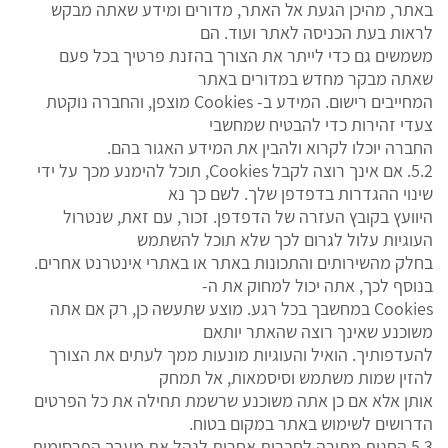
באתר, מהיכן הגעת אל האתר, מדורים ומידע שאתה מבקש
לראות בעת הכניסה לאתר ועוד. הם
משמשים גם כדי לייתר את הצורך בהזנת פרטיך בכל פעם
שאתה מבקר מחדש במדורים באתר
המחייבים רישום. המידע ב- Cookies מוצפן, והחברה נוקטת
צעדי זהירות כדי להבטיח שמחשבי
החברה יוכלו לקרוא ולהבין את המידע האגור בהם.
5.2. אם אינך רוצה לקבל Cookies, תוכל להימנע מכך על ידי
שינוי ההגדרות בדפדפן שלך. לשם כך נא
היוועץ בקובץ העזרה של הדפדפן. זכור, עם זאת, שנטרול
העוגיות עלול לגרום לכך שלא תוכל להשתמש
בחלק מהשירותים והתכונות באתר או באתרי אינטרנט אחרים.
בנוסף לכך, אתה יכול למחוק את ה-
Cookies במחשבך בכל רגע. מוצע שתעשה כן, רק אם אתה
משוכנע שאינך רוצה שהאתר יותאם
להעדפותיך. הואיל והעוגיות מונעות ממך לעתים את הצורך
להזין שמות משתמש וסיסמאות, אל תמחק
אותן אלא אם כן אתה משוכנע שרשמת תחילה את כל הפרטים
הדרושים לשימוש באתר במקום בטוח.
5.3 החנות מתירה לחברות אחרות לנהל את מערך הפרסומות