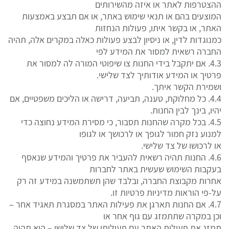
ההצטרפות לאתר או איזה מהשירותים
המוצעים בהם או תנאי שימוש באתר, או אם תבצע באמצעות
האתר, או בקשר איתו, פעולות הנחזות
כמנוגדות לדין, או ניסיון לבצע פעולות כאלה במקרים אלה, תהיה
החברה רשאית למסור את המידע לפי
4.3. אם יתקבל בידי החנות צו שיפוטי המורה לה למסור את
פרטיך או המידע אודותיך לצד שלישי.
ושמירת הקשר איתך.
4.4. כל מחלוקת, טענה, תביעה, דרישה או הליכים משפטיים, אם
יהיו, בינך לבין החנות.
4.5. בכל מקרה שהחנות תסבור, כי מסירת המידע נחוצה כדי
למנוע נזק חמור לגופך או לרכושך או לגופו
או לרכושו של צד שלישי.
4.6. החנות תהיה רשאית להעביר את פרטיך והמידע שנאסף
בעקבות השימוש שעשית באתר לחברות
אחרות מקבוצת החברה, ובלבד שהן תשתמשנה במידע זה רק
על-פי הוראות מדיניות פרטיות זו.
4.7. אם החנות תארגן את פעילות האתר במסגרת תאגיד אחר –
וכן במקרה שתתמזג עם גוף אחר או
תמזג את פעילות האתר עם פעילותו של צד שלישי – היא תהיה