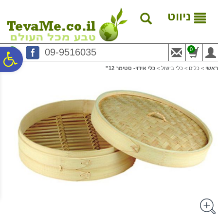
לתפריט
לתוכן
לתפריט
אתר
המרכזי
נגישות
ניווט
0
09-9516035
פ
ראשי
>
כלים
>
כלי בישול
>
כלי אידוי- סטימר 12''
סר
נג