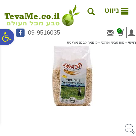
לתפריט
לתוכן
לתפריט
אתר
המרכזי
נגישות
ניווט
0
09-9516035
פ
ראשי
>
מזון טבעי ואורגני
>
קינואה לבנה אורגנית
סר
נג