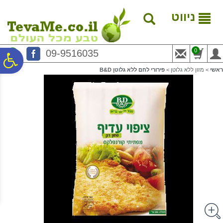
לתפריט
לתוכן
לתפריט
אתר
המרכזי
נגישות
ניווט
0
09-9516035
פ
ראשי
>
מזון ללא גלוטן
>
פירורי לחם ללא גלוטן B&D
סר
נג