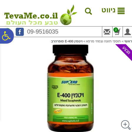
לתפריט
לתוכן
לתפריט
אתר
המרכזי
נגישות
ניווט
0
09-9516035
פ
ראשי
>
תוספי תזונה וצמחי מרפא
>
ויטמין E-400 סופרהרב
סר
נג