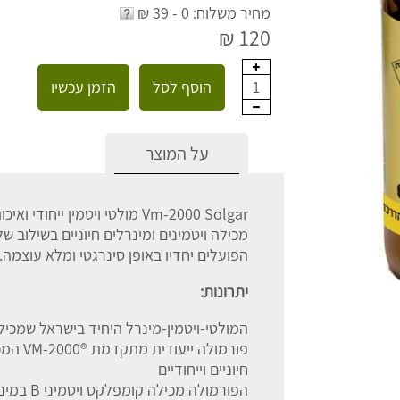
מחיר משלוח: 0 - 39 ₪
120 ₪
הוסף לסל
הזמן עכשיו
1
על המוצר
מכילה ויטמינים ומינרלים חיוניים בשילוב של
הפועלים יחדיו באופן סינרגטי ומלא עוצמה.
יתרונות:
המולטי-ויטמין-מינרל היחיד בישראל שמכיל למעלה מ- 60
פורמולה
חיוניים וייחודיים
הפורמולה מכילה קומפלקס ויטמיני B במינון של 50 מ"ג לכל טבליה