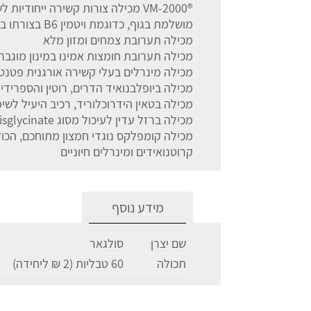
®VM-2000 מכילה צורות קשירה ייחוד
מושלמת בגוף, כדוגמת ויטמין B6 בצורתו בפורמולה כ- P-5-P (צורת הקו-פקטור)
מכילה תערובת צמחים ומזון מלא
מכילה תערובת חומצות אמינו במינון מוגבר
מכילה מינרלים בעלי קשירה אורגנית פטנטית ש
מכילה ביופלבנואיד הדרים, רוטין והספרידין
מכילה בטאין הידרוכלוריד, רכיב היעיל לשיפ
מכילה ברזל עדין לעיכול מסוג Bisglycinate
מכילה קומפלקס נוגדי חמצון מתוחכם, הכולל
קרוטנואידים ומינרלים חיוניים
מידע נוסף
שם יצרן
סולגאר
תכולה
60 טבליות (2 ₪ ליחידה)