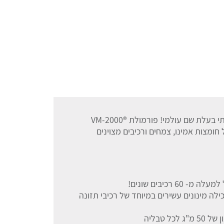
Vm-2000 Solgar מולטי ויטמין ייחודי ואיכותי בעלת שם עולמי! פורמולת ®VM-2000
 חומצות אמינו, צמחים ורכיבים מצוינים
 רכיבים שונים!
 ייעודית מתקדמת ®VM-2000 המכילה מינונים עשירים במיוחד של רכיבי תזונה