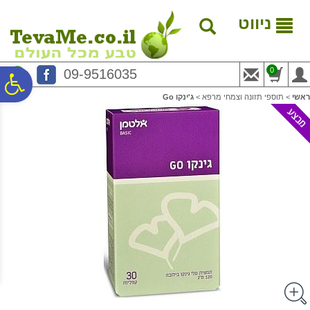
לתפריט
לתוכן
לתפריט
אתר
המרכזי
נגישות
ניווט
0
09-9516035
פ
ראשי
>
תוספי תזונה וצמחי מרפא
>
ג'ינקו Go
סר
נג