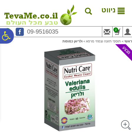
לתפריט
לתוכן
לתפריט
אתר
המרכזי
נגישות
ניווט
0
09-9516035
פ
ראשי
>
תוספי תזונה וצמחי מרפא
>
ולריאן כמוסות
סר
נג