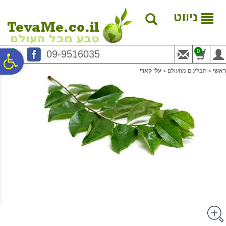
לתפריט
לתוכן
לתפריט
אתר
המרכזי
נגישות
ניווט
0
09-9516035
פ
ראשי
>
תבלינים מהעולם
>
עלי קארי
סר
נג