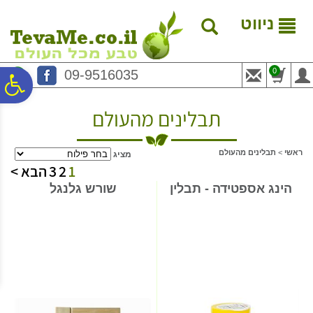
לתפריט
לתוכן
לתפריט
אתר
המרכזי
נגישות
ניווט
0
09-9516035
פ
תבלינים מהעולם
סר
ראשי
>
תבלינים מהעולם
מציג
נג
1
2
3
הבא >
הינג אספטידה - תבלין
שורש גלנגל