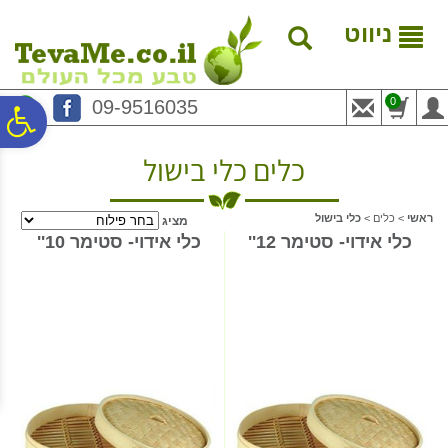
לתפריט
לתוכן
לתפריט
אתר
המרכזי
נגישות
ניווט
0
09-9516035
פ
כלים כלי בישול
סר
ראשי
>
כלים
>
כלי בישול
מציג
נג
כלי אידוי- סטימר 12''
כלי אידוי- סטימר 10''