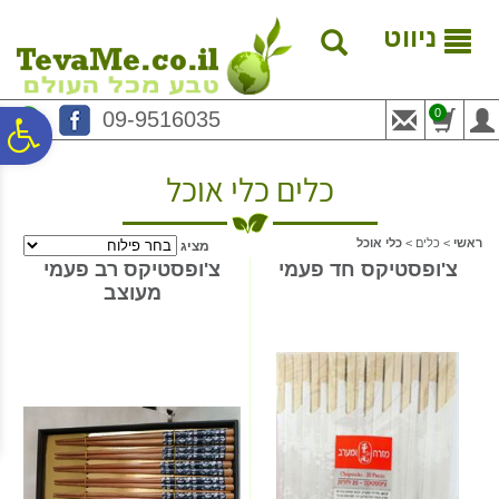
לתפריט
לתוכן
לתפריט
אתר
המרכזי
נגישות
ניווט
0
09-9516035
פ
כלים כלי אוכל
סר
ראשי
>
כלים
>
כלי אוכל
מציג
נג
צ'ופסטיקס חד פעמי
צ'ופסטיקס רב פעמי
מעוצב