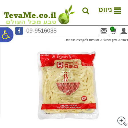
לתפריט
לתוכן
לתפריט
אתר
המרכזי
נגישות
ניווט
0
09-9516035
פ
ראשי
>
מזון מעולם
>
אטריות להקפצה מוכנות
סר
נג