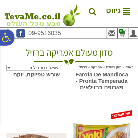
לתפריט
לתוכן
לתפריט
אתר
המרכזי
נגישות
ניווט
0
09-9516035
פ
מזון מעולם אמריקה ברזיל
סר
ראשי
>
מזון מעולם
>
אמריקה
>
ברזיל
מציג
נג
Farofa De Mandioca
שורש טפיוקה, יוקה
Pronta Temperada -
פארופה ברזילאית