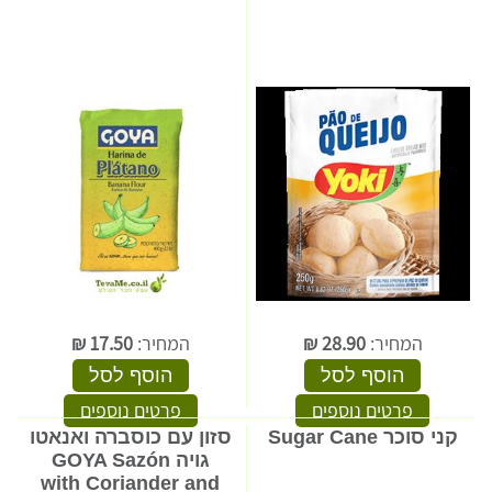
המחיר:
28.90
₪
המחיר:
17.50
₪
הוסף לסל
הוסף לסל
פרטים נוספים
פרטים נוספים
קני סוכר Sugar Cane
סזון עם כוסברה ואנאטו
גויה GOYA Sazón
with Coriander and