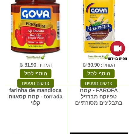
המחיר:
30.90
₪
המחיר:
31.90
₪
הוסף לסל
הוסף לסל
פרטים נוספים
פרטים נוספים
FAROFA - קמח
farinha de mandioca
טפיוקה מברזיל
torrada - קמח קסאווה
בתבלינים מסורתיים
קלוי