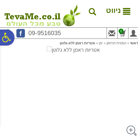
לתפריט
לתוכן
לתפריט
אתר
המרכזי
נגישות
ניווט
0
09-9516035
פ
ראשי
>
המזרח הרחוק
>
יפן
>
אטריות ראמן ללא גלוטן
סר
נג