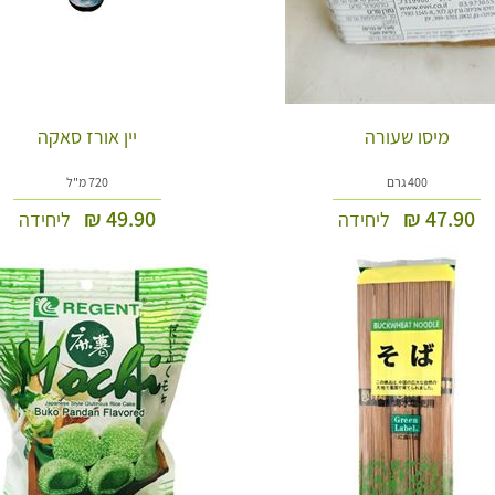
מיסו שעורה
יין אורז סאקה
400 גרם
720 מ"ל
₪
49.90
₪
47.90
ליחידה
ליחידה