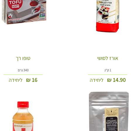
אורז לסושי
טופו רך
1 ק"ג
340 גרם
₪
16
₪
14.90
ליחידה
ליחידה