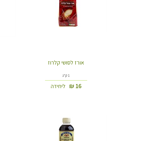
אורז לסושי קלרוז
1 ק"ג
₪
16
ליחידה