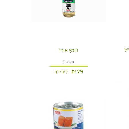
חומץ אורז
500 מ"ל
₪
29
ליחידה