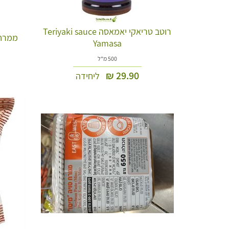
רוטב טריאקי יאמאסה Teriyaki sauce
ממרח יוזו י
Yamasa
500 מ"ל
₪
29.90
ליחידה