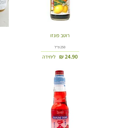
רוטב פונזו
250 מ"ל
₪
24.90
ליחידה