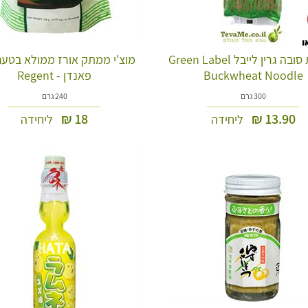
אטריות סובה גרין לייבל Green Label
מוצ'י ממתק אורז ממולא בטעם
Buckwheat Noodle
פאנדן - Regent
300 גרם
240 גרם
₪
18
₪
13.90
ליחידה
ליחידה