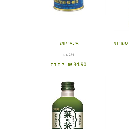
 מסורתי
אינאריזושי
284 גרם
₪
34.90
ליחידה