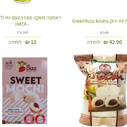
ראמונה משקה מוגז בטעם יוזו (לימ
רוק GreenYuzu kosho
- HATA
80 גרם
200 מ"ל
₪
13
₪
42.90
ליחידה
ליחידה