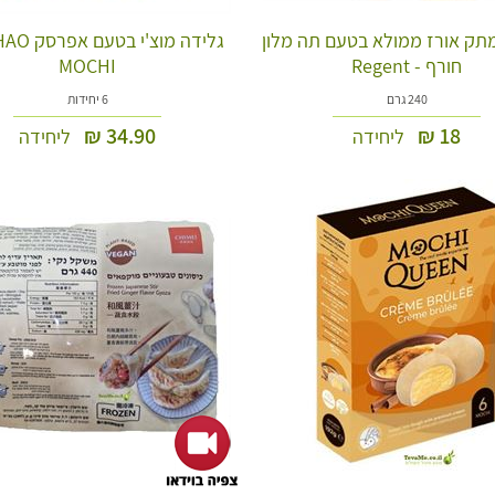
מתק אורז ממולא בטעם תה מלון
גלידה מוצ'י 
חורף - Regent
MOCHI
240 גרם
6 יחידות
₪
34.90
₪
18
ליחידה
ליחידה