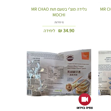
בטעם אפרסק MR CHAO
גלידה מוצ'י בטעם תות MR CHAO
MOCHI
6 יחידות
₪
34.90
ליחידה