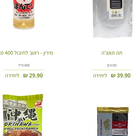
תה מאצ'ה
מירין - רוטב לתיבול 400 מ''ל
50 גרם
400 מ"ל
₪
29.90
₪
39.90
ליחידה
ליחידה