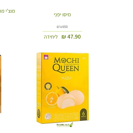
מוצ'י מ
מיסו יפני
650 גרם
₪
47.90
ליחידה