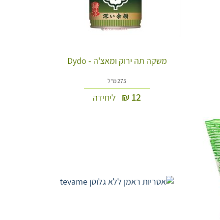
משקה תה ירוק ומאצ'ה - Dydo
275 מ"ל
₪
12
ליחידה