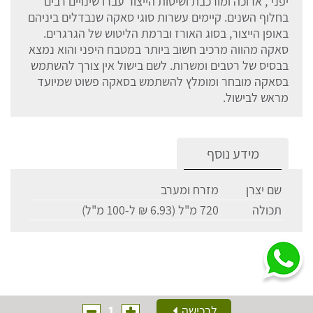
יפני", ארוכה ומורכבת ושיטות הייצור עברו שינויים רבים
בחלוף השנים. קיימים עשרות סוגי סאקה שנבדלים ביניהם
באופן הייצור, בסוג האורז וברמת הליטוש של הגרגרים.
סאקה מהווה מרכיב חשוב ביותר במטבח היפני והוא נמצא
בבסיס של רטבים ומשרות. לשם בישול אין צורך להשתמש
בסאקה מובחר ומומלץ להשתמש בסאקה פשוט שמיועד
מראש לבישול.
מידע נוסף
שם יצרן
מזרח ומערב
תכולה
720 מ"ל (6.93 ₪ ל-100 מ"ל)
1
לרכישה