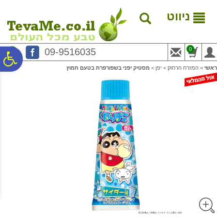
לתפריט
לתוכן
לתפריט
אתר
המרכזי
נגישות
ניווט
0
09-9516035
פ
ראשי
>
המזרח הרחוק
>
יפן
>
מסטיק יפני בשפורפרת בטעם חמוץ
סר
נג