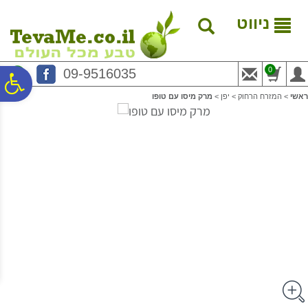
לתפריט
לתוכן
לתפריט
אתר
המרכזי
נגישות
ניווט
0
09-9516035
פ
ראשי
>
המזרח הרחוק
>
יפן
>
מרק מיסו עם טופו
סר
נג