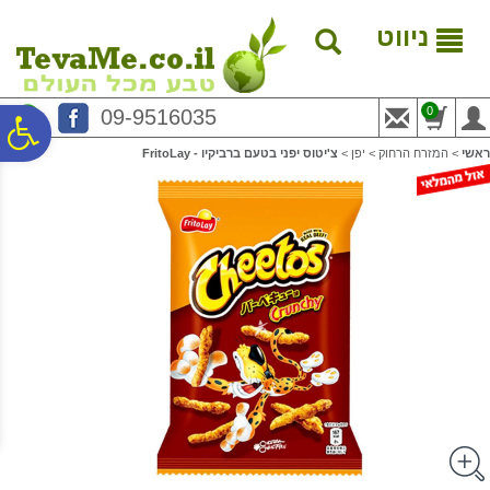
לתפריט
לתוכן
לתפריט
אתר
המרכזי
נגישות
ניווט
0
09-9516035
פ
ראשי
>
המזרח הרחוק
>
יפן
>
צ'יטוס יפני בטעם ברביקיו - FritoLay
סר
נג