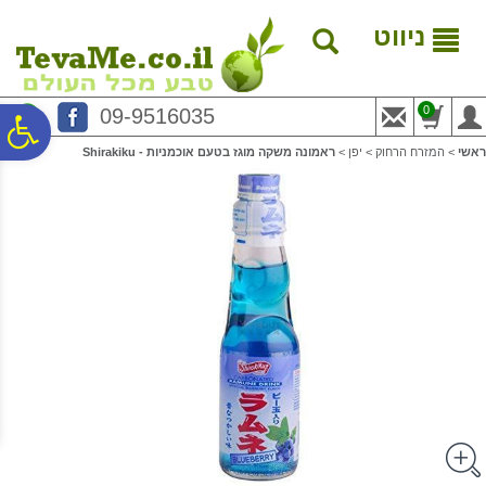
לתפריט
לתוכן
לתפריט
אתר
המרכזי
נגישות
ניווט
0
09-9516035
פ
ראשי
>
המזרח הרחוק
>
יפן
>
ראמונה משקה מוגז בטעם אוכמניות - Shirakiku
סר
נג