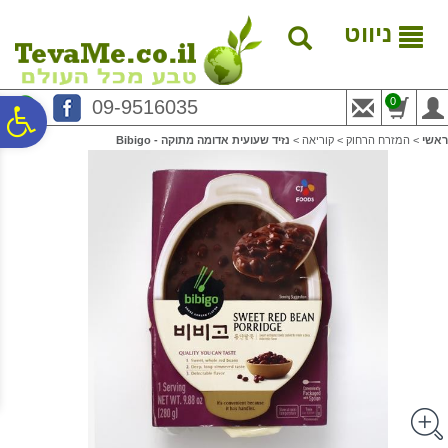
לתפריט
לתוכן
לתפריט
אתר
המרכזי
נגישות
ניווט
0
09-9516035
פ
ראשי
>
המזרח הרחוק
>
קוריאה
>
נזיד שעועית אדומה מתוקה - Bibigo
סר
נג